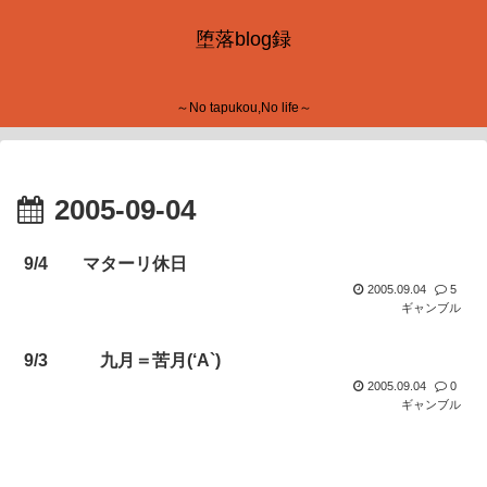
堕落blog録
～No tapukou,No life～
2005-09-04
9/4 マターリ休日
2005.09.04
5
ギャンブル
9/3 九月＝苦月(‘A`)
2005.09.04
0
ギャンブル