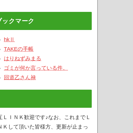
ブックマーク
hkⅡ
TAKEの手帳
はりねずみまる
ゴミが何か言っている件。
回道乙さん禄
互ＬＩＮＫ歓迎です♪なお、これまでＬ
ＮＫして頂いた皆様方、更新が止まっ