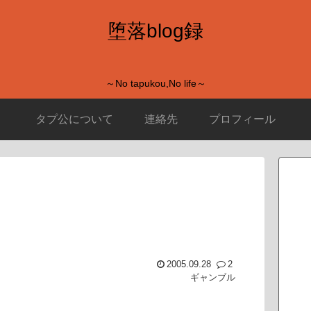
堕落blog録
～No tapukou,No life～
タプ公について
連絡先
プロフィール
2005.09.28
2
ギャンブル