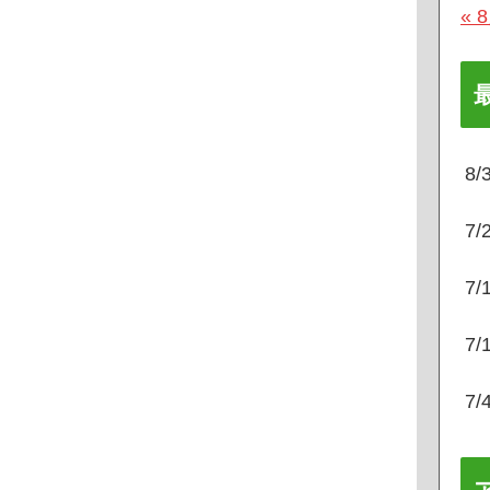
« 
8
7
7
7
7