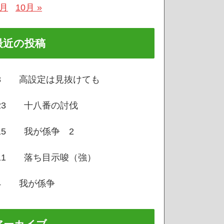
8月
10月 »
最近の投稿
/3 高設定は見抜けても
/23 十八番の討伐
/15 我が係争 2
/11 落ち目示唆（強）
/4 我が係争