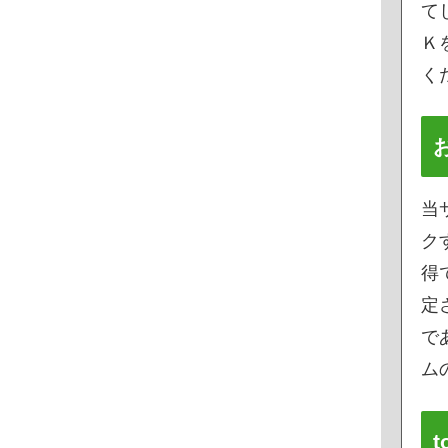
て
Ｋ
く
当
ク
得
定
で
ムの
t