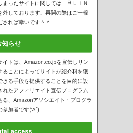
しまったサイトに関しては一旦ＬＩＮ
を外しております。再開の際はご一報
だされば幸いです＾＾
お知らせ
サイトは、Amazon.co.jpを宣伝しリン
することによってサイトが紹介料を獲
できる手段を提供することを目的に設
されたアフィリエイト宣伝プログラム
ある、Amazonアソシエイト・プログラ
参加者です('A`)
otal access