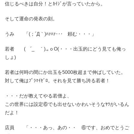
信じるべきは自分！とｶｲｼﾞが言っていたから。
そして運命の発表の刻。
うみ 「(；´Д｀)ﾊｧﾊｧ･･･ 頼む・・・」
若者 ( ´_ゝ｀).｡ｏO(・・・出玉的にどう見ても俺っ
しょ)
若者は何時の間にか出玉を5000枚超まで伸ばしていた。
対して俺はﾌﾟﾗﾏｲｾﾞﾛ。それを見て勝ち誇る若者！
・・・だが教えてやる若僧よ、
この世界には設定⑥でも出せないかわいそうなﾔﾂがいるん
だよ！
店員 「・・・あっ、あの・・ ⑥です、おめでとうご