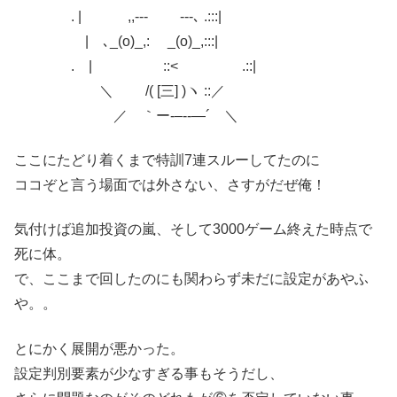
. | ,,-‐‐ ‐‐-､ .:::|
| ､_(o)_,: _(o)_,:::|
. | ::< .::|
＼ /( [三] )ヽ ::／
／ ｀ー‐–‐‐―´ ＼
ここにたどり着くまで特訓7連スルーしてたのに
ココぞと言う場面では外さない、さすがだぜ俺！
気付けば追加投資の嵐、そして3000ゲーム終えた時点で
死に体。
で、ここまで回したのにも関わらず未だに設定があやふ
や。。
とにかく展開が悪かった。
設定判別要素が少なすぎる事もそうだし、