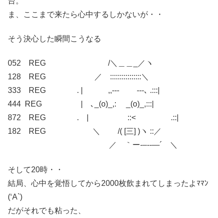
台。
ま、ここまで来たら心中するしかないが・・
そう決心した瞬間こうなる
052 REG /＼＿＿_／ヽ
128 REG ／ ::::::::::::::::＼
333 REG . | ,,-‐‐ ‐‐-､ .:::|
444 REG | ､_(o)_,: _(o)_,:::|
872 REG . | ::< .::|
182 REG ＼ /( [三] )ヽ ::／
／ ｀ー‐–‐‐―´ ＼
そして20時・・
結局、心中を覚悟してから2000枚飲まれてしまったよﾏﾏﾝ
(‘A`)
だがそれでも粘った、