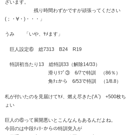
ざいます。
残り時間わずかですが頑張ってください
(；・∀・)・・・」
うみ 「いや、ﾔﾒます」
巨人設定⑥ 総7313 B24 R19
特訓初当たり13 総特訓33（解除14/33）
滑りﾘﾌﾟ③ 6/7で特訓 （86％）
角ﾁｪから 6/53で特訓 （1/8.8）
札が付いたのを見届けてﾔﾒ、燃え尽きた(‘A`) +500枚ち
ょい
巨人の⑥って展開悪いとこんなんもあるんだよね。
今回のは中段ﾁｪﾘｰからの特訓突入が