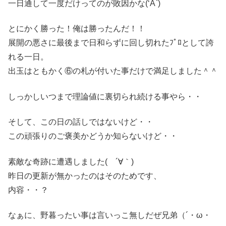
一日通して一度だけってのが敗因かな(‘A`)
とにかく勝った！俺は勝ったんだ！！
展開の悪さに最後まで日和らずに回し切れたﾌﾟﾛとして誇
れる一日。
出玉はともかく⑥の札が付いた事だけで満足しました＾＾
しっかしいつまで理論値に裏切られ続ける事やら・・
そして、この日の話しではないけど・・
この頑張りのご褒美かどうか知らないけど・・
素敵な奇跡に遭遇しました( ´∀｀)
昨日の更新が無かったのはそのためです、
内容・・？
なぁに、野暮ったい事は言いっこ無しだぜ兄弟（´・ω・