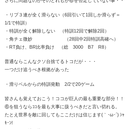
さらに問題なのがそのどれもが⑥を否定していない事・・
・リプ３連が全く滑らない（6回引いて1回しか滑らず＝
1/1で特訓）
・特訓が全く解除しない （特訓12回で解除2回）
・角チェ微妙 （28回中2回特訓高確へ）
・RT負け、BR比率負け （総 3000 B7 R8）
普通ならこんなクソ台捨てるトコだが・・・
一つだけ追うべき根拠があった
・滑りベルからの特訓発動 2/2で20ゲーム
皆さんも覚えておこう！ココが巨人の最も重要な部分！！
⑥を狙うならｺｺを最も大事に扱うべきだと言い切れる。
たとえ世界を敵に回してもここだけは信じます(｀･ω･´) ｼｬ
ｷｰﾝ!