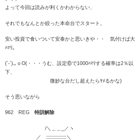
よって今回は読みが利くかわからない、
それでもなんとか絞った本命台でスタート。
安い投資で食いついて安泰かと思いきや・・ 気付けば大
ﾊﾏﾘ。
(´-`).｡ｏO(・・・うむ、設定⑥で1000ﾊﾏﾘする確率は2％以
下、
微妙な台だし超えたらﾔﾒるかな)
そう思いながら
962 REG
特訓解除
/＼＿＿_／ヽ
／ ::::::::::::::::＼