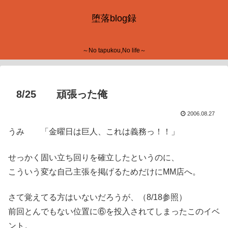
堕落blog録
～No tapukou,No life～
8/25 頑張った俺
2006.08.27
うみ 「金曜日は巨人、これは義務っ！！」
せっかく固い立ち回りを確立したというのに、
こういう変な自己主張を掲げるためだけにMM店へ。
さて覚えてる方はいないだろうが、（8/18参照）
前回とんでもない位置に⑥を投入されてしまったこのイベ
ント。