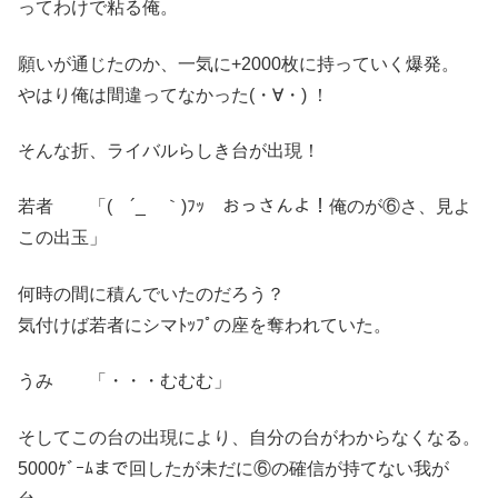
ってわけで粘る俺。
願いが通じたのか、一気に+2000枚に持っていく爆発。
やはり俺は間違ってなかった(・∀・) ！
そんな折、ライバルらしき台が出現！
若者 「( ´_ゝ｀)ﾌｯ おっさんよ！俺のが⑥さ、見よ
この出玉」
何時の間に積んでいたのだろう？
気付けば若者にシマﾄｯﾌﾟの座を奪われていた。
うみ 「・・・むむむ」
そしてこの台の出現により、自分の台がわからなくなる。
5000ｹﾞｰﾑまで回したが未だに⑥の確信が持てない我が