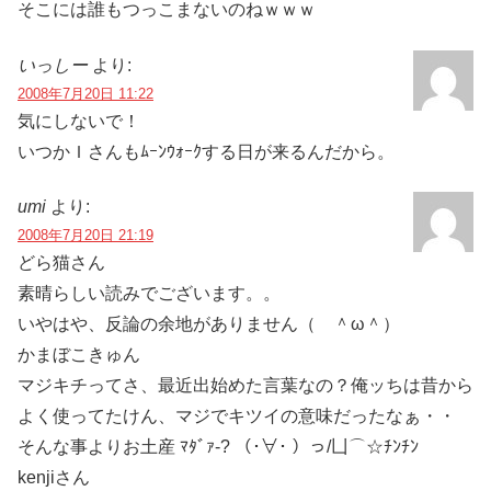
そこには誰もつっこまないのねｗｗｗ
いっしー
より:
2008年7月20日 11:22
気にしないで！
いつかＩさんもﾑｰﾝｳｫｰｸする日が来るんだから。
umi
より:
2008年7月20日 21:19
どら猫さん
素晴らしい読みでございます。。
いやはや、反論の余地がありません（ ＾ω＾）
かまぼこきゅん
マジキチってさ、最近出始めた言葉なの？俺ッちは昔から
よく使ってたけん、マジでキツイの意味だったなぁ・・
そんな事よりお土産 ﾏﾀﾞｧ-? （･∀･ ）っ/凵⌒☆ﾁﾝﾁﾝ
kenjiさん