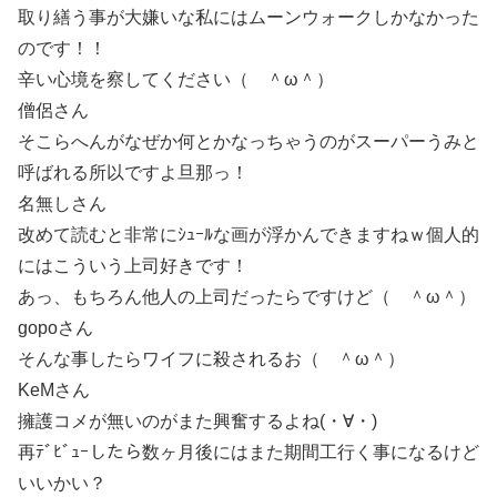
取り繕う事が大嫌いな私にはムーンウォークしかなかった
のです！！
辛い心境を察してください（ ＾ω＾）
僧侶さん
そこらへんがなぜか何とかなっちゃうのがスーパーうみと
呼ばれる所以ですよ旦那っ！
名無しさん
改めて読むと非常にｼｭｰﾙな画が浮かんできますねｗ個人的
にはこういう上司好きです！
あっ、もちろん他人の上司だったらですけど（ ＾ω＾）
gopoさん
そんな事したらワイフに殺されるお（ ＾ω＾）
KeMさん
擁護コメが無いのがまた興奮するよね(・∀・)
再ﾃﾞﾋﾞｭｰしたら数ヶ月後にはまた期間工行く事になるけど
いいかい？