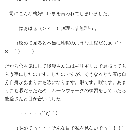
上司にこんな格好いい事を言われてしまいました。
「はぁはぁ（＞＜；）無理っす無理っす」
（改めて見ると本当に地獄のような工程だなぁ（´・
ω・｀）・・）
だから心を鬼にして後釜さんにはギリギリまで頑張っても
らう事にしたのです。したのですが、そうなると今度は自
分自身があまりにも暇になります。暇です。暇です。あま
りにも暇だったため、ムーンウォークの練習をしていたら
後釜さんと目が合いました！
「・・・・（´ﾟдﾟ｀） 」
（やめてっ・・・そんな目で私を見ないでっ！！！）