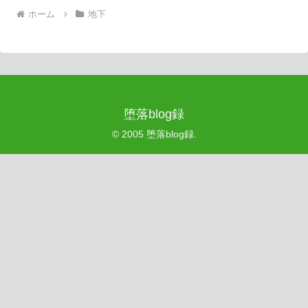
ホーム
地下
堕落blog録
© 2005 堕落blog録.