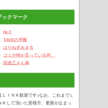
ブックマーク
hkⅡ
TAKEの手帳
はりねずみまる
ゴミが何か言っている件。
回道乙さん禄
互ＬＩＮＫ歓迎です♪なお、これまでＬ
ＮＫして頂いた皆様方、更新が止まっ