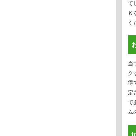
て
Ｋ
く
当
ク
得
定
で
ムの
t