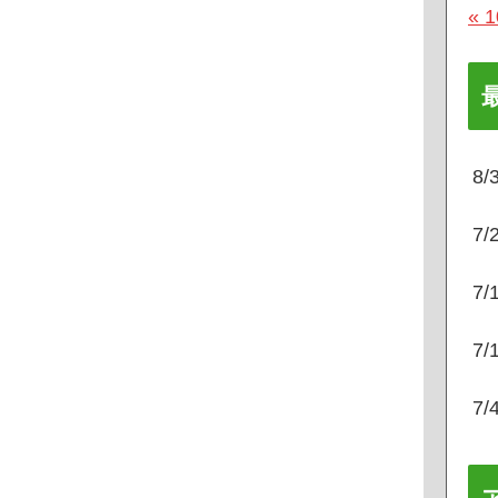
« 
8
7
7
7
7