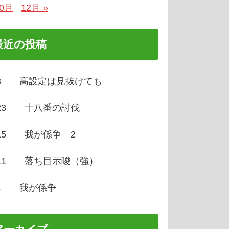
10月
12月 »
最近の投稿
/3 高設定は見抜けても
/23 十八番の討伐
/15 我が係争 2
/11 落ち目示唆（強）
/4 我が係争