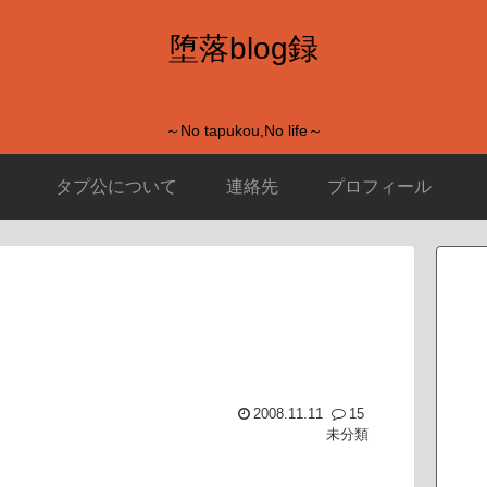
堕落blog録
～No tapukou,No life～
タプ公について
連絡先
プロフィール
2008.11.11
15
未分類