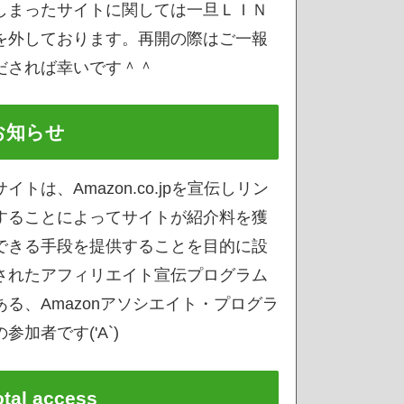
しまったサイトに関しては一旦ＬＩＮ
を外しております。再開の際はご一報
だされば幸いです＾＾
お知らせ
サイトは、Amazon.co.jpを宣伝しリン
することによってサイトが紹介料を獲
できる手段を提供することを目的に設
されたアフィリエイト宣伝プログラム
ある、Amazonアソシエイト・プログラ
参加者です('A`)
otal access