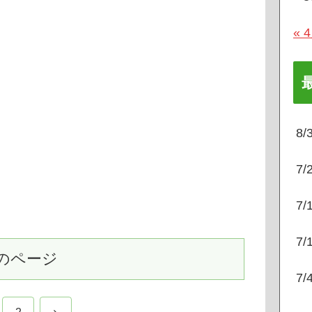
« 
8
7
7
7
のページ
7
次