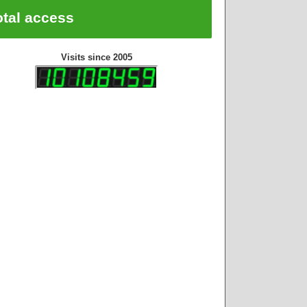
otal access
Visits since 2005