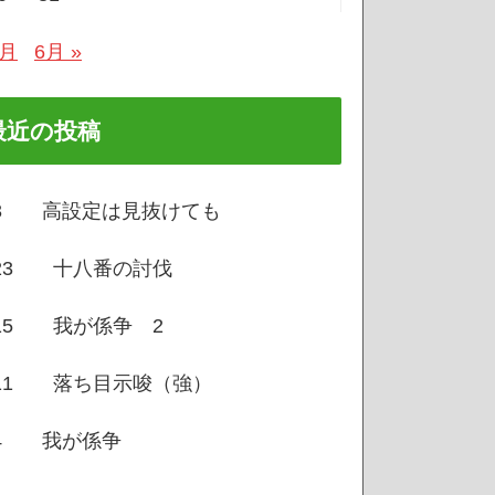
4月
6月 »
最近の投稿
/3 高設定は見抜けても
/23 十八番の討伐
/15 我が係争 2
/11 落ち目示唆（強）
/4 我が係争