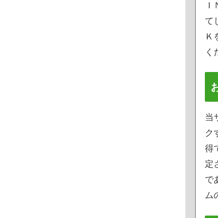
Ｉ
て
Ｋ
く
当
ク
得
定
で
ムの