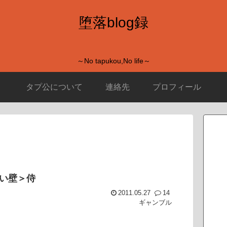
堕落blog録
～No tapukou,No life～
タプ公について
連絡先
プロフィール
ない壁＞侍
2011.05.27
14
ギャンブル