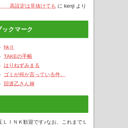
/3 高設定は見抜けても
に
kenji
より
ブックマーク
hkⅡ
TAKEの手帳
はりねずみまる
ゴミが何か言っている件。
回道乙さん禄
互ＬＩＮＫ歓迎です♪なお、これまでＬ