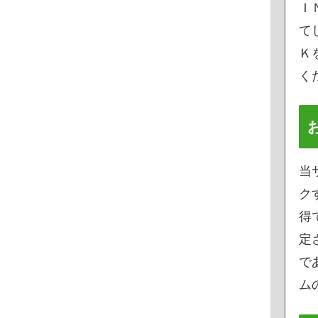
Ｉ
て
Ｋ
く
当
ク
得
定
で
ムの