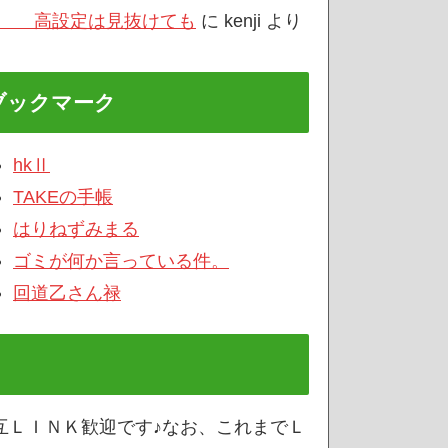
/3 高設定は見抜けても
に
kenji
より
ブックマーク
hkⅡ
TAKEの手帳
はりねずみまる
ゴミが何か言っている件。
回道乙さん禄
互ＬＩＮＫ歓迎です♪なお、これまでＬ