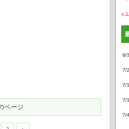
« 
8
7
7
7
のページ
7
次