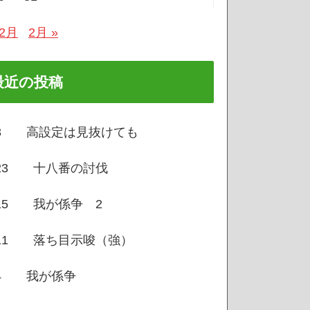
12月
2月 »
最近の投稿
/3 高設定は見抜けても
/23 十八番の討伐
/15 我が係争 2
/11 落ち目示唆（強）
/4 我が係争