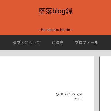
堕落blog録
～No tapukou,No life～
タプ公について
連絡先
プロフィール
2012.01.29
8
ペット