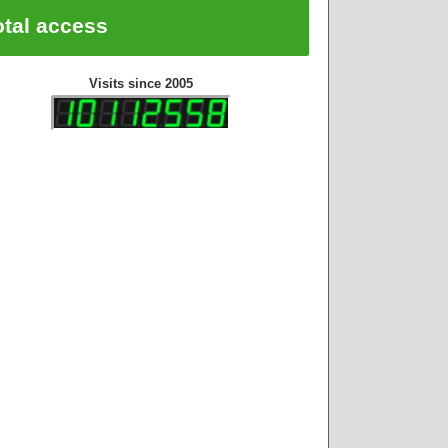
otal access
Visits since 2005