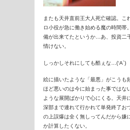
またも天井直前王大人死亡確認。こ
ロ小役が急に働き始める魔の時間帯
備が出来てたというか…あ、投資二
情けない。
しっかしそれにしても酷ぇな…(‘A`)
絵に描いたような「最悪」がこうも
ほど悪いのは今に始まった事ではな
ような展開ばかりで心にくる。天井
深部まで連れて行かれて単発終了お
の上誤爆は全く無しってんだから嫌
か計算したくない。