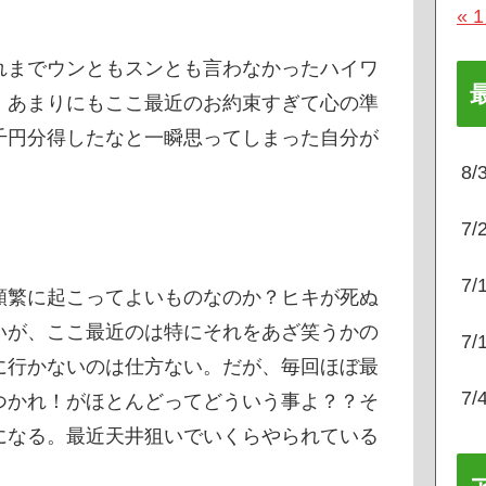
« 
れまでウンともスンとも言わなかったハイワ
。あまりにもここ最近のお約束すぎて心の準
千円分得したなと一瞬思ってしまった自分が
8
7
7
頻繁に起こってよいものなのか？ヒキが死ぬ
いが、ここ最近のは特にそれをあざ笑うかの
7
に行かないのは仕方ない。だが、毎回ほぼ最
7
つかれ！がほとんどってどういう事よ？？そ
になる。最近天井狙いでいくらやられている