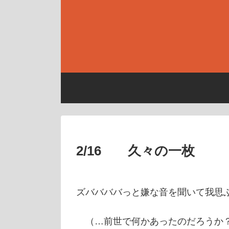
2/16 久々の一枚
ズババババっと嫌な音を聞いて我思
（…前世で何かあったのだろうか