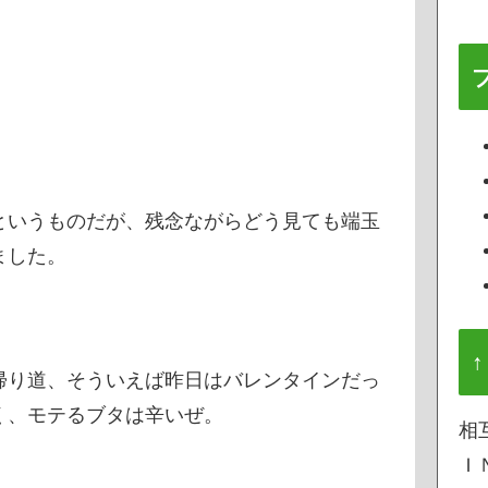
というものだが、残念ながらどう見ても端玉
ました。
↑
帰り道、そういえば昨日はバレンタインだっ
く、モテるブタは辛いぜ。
相
Ｉ