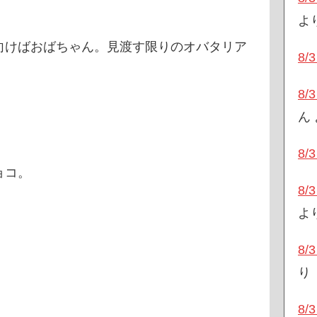
よ
向けばおばちゃん。見渡す限りのオバタリア
8
8
ん
8
ョコ。
8
よ
8
り
8