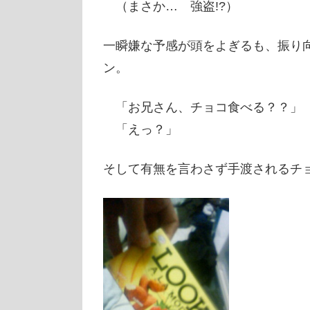
（まさか… 強盗!?）
一瞬嫌な予感が頭をよぎるも、振り
ン。
「お兄さん、チョコ食べる？？」
「えっ？」
そして有無を言わさず手渡されるチ