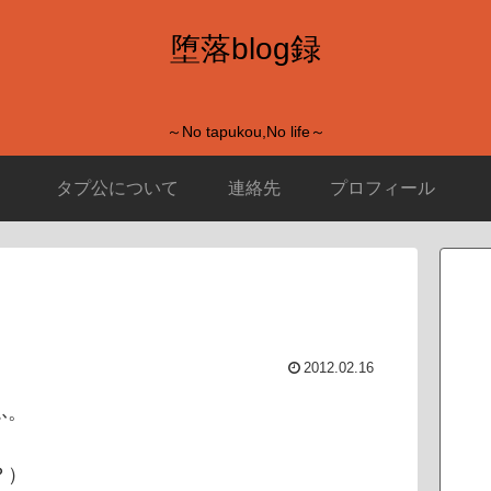
堕落blog録
～No tapukou,No life～
タプ公について
連絡先
プロフィール
2012.02.16
ふ。
？）