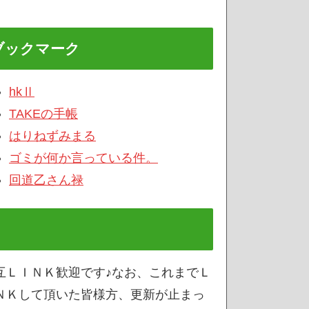
ブックマーク
hkⅡ
TAKEの手帳
はりねずみまる
ゴミが何か言っている件。
回道乙さん禄
互ＬＩＮＫ歓迎です♪なお、これまでＬ
ＮＫして頂いた皆様方、更新が止まっ