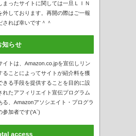
しまったサイトに関しては一旦ＬＩＮ
を外しております。再開の際はご一報
だされば幸いです＾＾
お知らせ
サイトは、Amazon.co.jpを宣伝しリン
することによってサイトが紹介料を獲
できる手段を提供することを目的に設
されたアフィリエイト宣伝プログラム
ある、Amazonアソシエイト・プログラ
参加者です('A`)
otal access