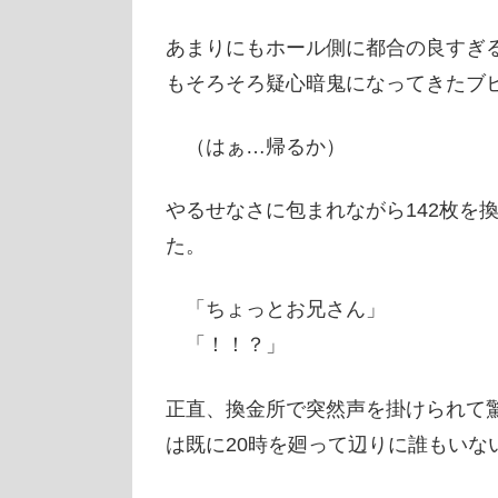
あまりにもホール側に都合の良すぎ
もそろそろ疑心暗鬼になってきたブ
（はぁ…帰るか）
やるせなさに包まれながら142枚を
た。
「ちょっとお兄さん」
「！！？」
正直、換金所で突然声を掛けられて
は既に20時を廻って辺りに誰もいな