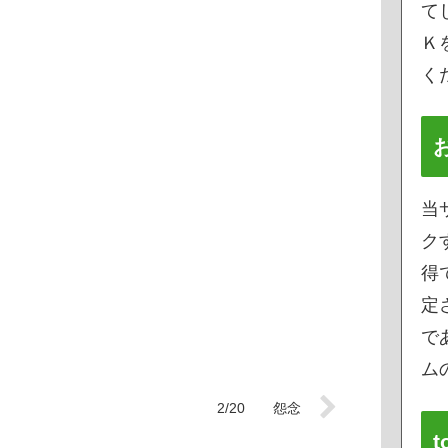
て
Ｋ
く
当
ク
得
定
で
ムの
2/20 怨念
t