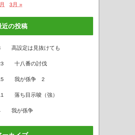
1月
3月 »
最近の投稿
/3 高設定は見抜けても
/23 十八番の討伐
/15 我が係争 2
/11 落ち目示唆（強）
/4 我が係争