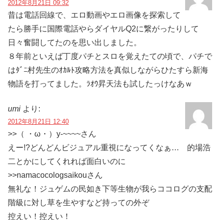
2012年8月21日 09:32
昔は電話回線で、エロ動画やエロ画像を探索して
たら勝手に国際電話やらダイヤルQ2に繋がったりして
日々奮闘してたのを思い出しました。
８年前といえば丁度パチとスロを覚えたての頃で、パチで
はﾀﾞﾆ村先生のｵｶﾙﾄ攻略方法を真似しながらひたすら新海
物語を打ってました。ﾗｵｳ昇天法も試したっけなあｗ
umi
より:
2012年8月21日 12:40
>>（ ・ω・）y-~~~~さん
えー!?どんどんビジュアル重視になってくなぁ… 的場浩
二とかにしてくれれば面白いのに
>>namacocologsaikouさん
無礼な！ジュゲムの民如き下等生物が我らココログの支配
階級に対し草を生やすなど持っての外ぞ
控えい！控えい！