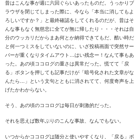
昔はこんな事が週に六回ぐらいあったものだ。うっかりブ
ラウザを閉じてしまった際に、今なら「本当に消してもよ
ろしいですか？」と最終確認をしてくれるのだが、昔はそ
んな事もなく無慈悲に全てが無に帰したり・・・それは自
分のウッカリだからまあ何とか納得できてもだ、酷い時だ
と何一つミスをしていないのに、いざ投稿画面で突然サー
バーが重くなりタイムアウト…はい残念ー！なんて事もあ
った。あの頃ココログの重さは異常だった。慌てて「戻
る」ボタンを押しても記事だけが「暗号化された文章がな
んたら…」という文句とともに消されてて、何度奇声を上
げたかわからない。
そう、あの頃のココログは毎日が刺激的だった。
それを思えば数年ぶりのこんな事故、なんでもない。
いつからかココログは随分と使いやすくなり、「戻る」ボ