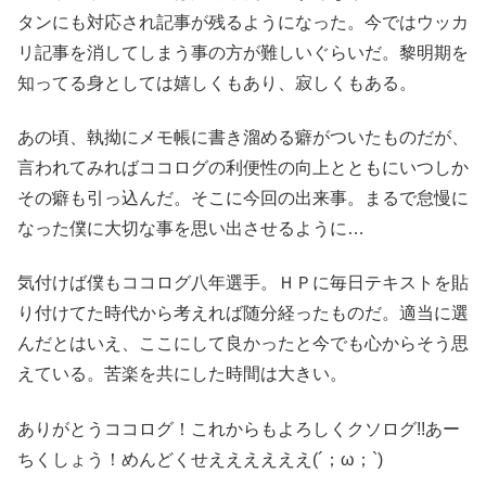
タンにも対応され記事が残るようになった。今ではウッカ
リ記事を消してしまう事の方が難しいぐらいだ。黎明期を
知ってる身としては嬉しくもあり、寂しくもある。
あの頃、執拗にメモ帳に書き溜める癖がついたものだが、
言われてみればココログの利便性の向上とともにいつしか
その癖も引っ込んだ。そこに今回の出来事。まるで怠慢に
なった僕に大切な事を思い出させるように…
気付けば僕もココログ八年選手。ＨＰに毎日テキストを貼
り付けてた時代から考えれば随分経ったものだ。適当に選
んだとはいえ、ここにして良かったと今でも心からそう思
えている。苦楽を共にした時間は大きい。
ありがとうココログ！これからもよろしくクソログ!!あー
ちくしょう！めんどくせええええええ(´；ω；`)