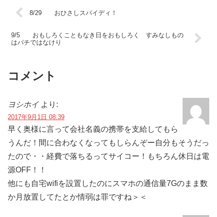
8/29 おひさしスパイディ！
9/5 おもしろくこともなき日をおもしろく すみなしもの
はパチではなけり
コメント
ヨシホイ
より:
2017年9月1日 08:39
早く奥様に言って会社名義の携帯を支給してもら
うんだ！間に合わなくなってもしらんぞー自分もそうだっ
たので・・経費で落ちるってサイコー！もちろん休日は電
源OFF！！
他にも自宅wifiを設置したのにスマホの通信量7Gのまま数
か月放置してたとか情弱は罪ですね＞＜