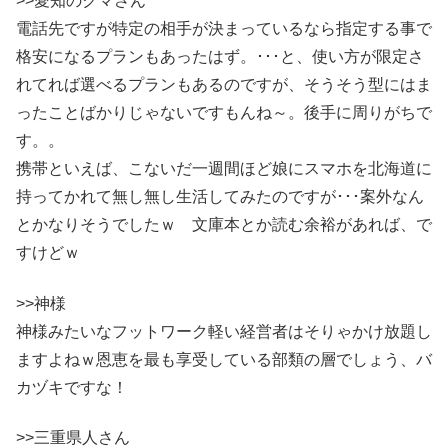
>>愛知のクマさん
電話先ですが特定の相手が決まっているなら指定する事で
格安になるプランもあったはず。･･･と、使い方が限定さ
れてれば選べるプランもあるのですが、そうそう型にはま
ったことばかりじゃないですもんね～。後手に周りがちで
す。。
携帯といえば、こないだ一週間ほど娘にスマホを北海道に
持ってかれて無し無し生活してみたのですが･･･案外なん
とかなりそうでしたｗ 文庫本とか読む余裕があれば、で
すけどｗ
>>神様
神様みたいなフットワーク軽い経営者はそりゃかけ放題し
ますよねｗ恩恵を最も享受している部類の層でしょう、バ
カヅキですな！
>>三重県人さん