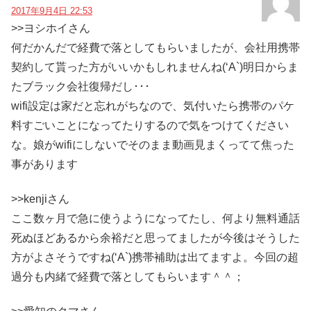
2017年9月4日 22:53
>>ヨシホイさん
何だかんだで経費で落としてもらいましたが、会社用携帯
契約して貰った方がいいかもしれませんね(‘A`)明日からま
たブラック会社復帰だし･･･
wifi設定は家だと忘れがちなので、気付いたら携帯のパケ
料すごいことになってたりするので気をつけてください
な。娘がwifiにしないでそのまま動画見まくってて焦った
事があります
>>kenjiさん
ここ数ヶ月で急に使うようになってたし、何より無料通話
死ぬほどあるから余裕だと思ってましたが今後はそうした
方がよさそうですね(‘A`)携帯補助は出てますよ。今回の超
過分も内緒で経費で落としてもらいます＾＾；