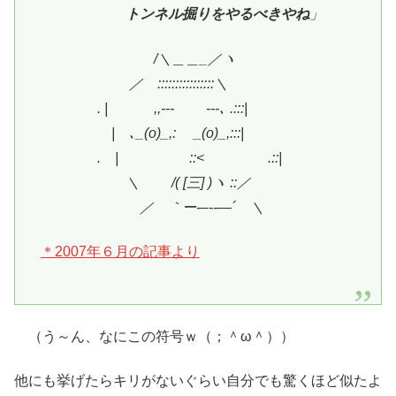
トンネル掘りをやるべきやね
」
/＼＿＿_／ヽ
／ ::::::::::::::::＼
. | ,,-‐‐ ‐‐-､ .:::|
| ､_(o)_,: _(o)_,:::|
. | ::< .::|
＼ /( [三] )ヽ ::／
／ ｀ー‐–‐‐―´ ＼
＊2007年６月の記事より
（う～ん、なにこの符号ｗ（；＾ω＾））
他にも挙げたらキリがないぐらい自分でも驚くほど似たよ