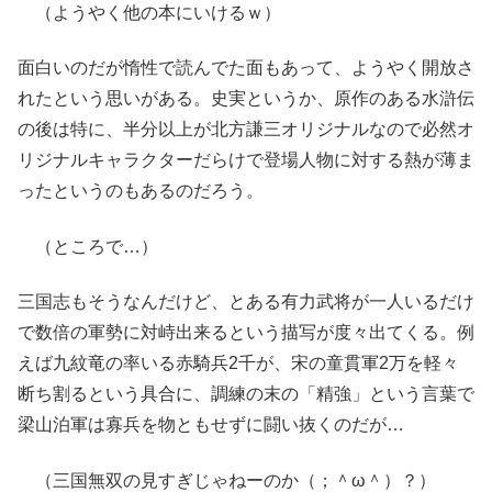
（ようやく他の本にいけるｗ）
面白いのだが惰性で読んでた面もあって、ようやく開放さ
れたという思いがある。史実というか、原作のある水滸伝
の後は特に、半分以上が北方謙三オリジナルなので必然オ
リジナルキャラクターだらけで登場人物に対する熱が薄ま
ったというのもあるのだろう。
（ところで…）
三国志もそうなんだけど、とある有力武将が一人いるだけ
で数倍の軍勢に対峙出来るという描写が度々出てくる。例
えば九紋竜の率いる赤騎兵2千が、宋の童貫軍2万を軽々
断ち割るという具合に、調練の末の「精強」という言葉で
梁山泊軍は寡兵を物ともせずに闘い抜くのだが…
（三国無双の見すぎじゃねーのか（；＾ω＾）？）