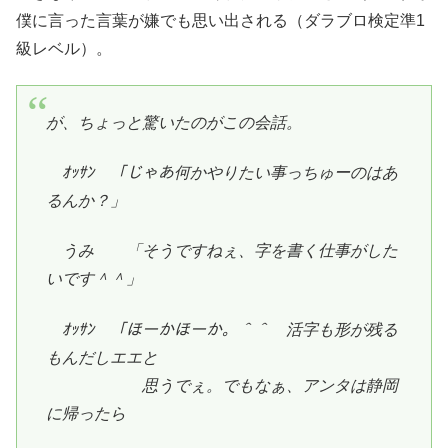
僕に言った言葉が嫌でも思い出される（ダラブロ検定準1
級レベル）。
が、ちょっと驚いたのがこの会話。
ｵｯｻﾝ 「じゃあ何かやりたい事っちゅーのはあ
るんか？」
うみ 「そうですねぇ、字を書く仕事がした
いです＾＾」
ｵｯｻﾝ 「ほーかほーか。＾＾ 活字も形が残る
もんだしエエと
思うでぇ。でもなぁ、アンタは静岡
に帰ったら