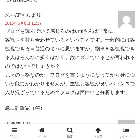
のっぽさん
より:
2018年5月8日 11:37
ブログを読んでいて感じるのはumiさんは非常に
客観性を持ち合わせているということです。一般的には客
観視できる＝普通のように思いますが、物事を客観視でき
る人はそんなに多くはなく、故にズレているとか言われる
のではないでしょうか？
元々の性格なのか、ブログを書くようになってから身につ
いた能力かわかりませんが、主観と客観が良いバランスで
入り混ざっているため当ブログは面白いと分析します。
急に評論家（笑）
ドラ猫
より:
2018年5月8日 20:51
メニュー
ホーム
検索
トップ
サイドバー
パチスロ引退笑で南に向かった時から読み出した