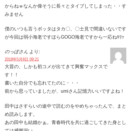
からねｗなんか偉そうに長々とタイプしてしまった・・す
みません
僕のいつも言うボッタはタカ〇、〇士見で間違いないです
が今回は弱小海老ですほらGOGO海老ですから一応ねｷﾘｯ
のっぽさん
より:
2018年5月8日 09:21
大昔の、しかも初コメが出てきて興奮マックスで
す！！
書いた自分でも忘れてたのに・・・
前から思っていましたが、umiさん記憶力いいですよね！
田中はさすらいの途中で読むのをやめちゃったんで、まと
め読みします。
あの田中も結婚かぁ。青春時代を共に過ごしてきた身とし
ては感慨深い。