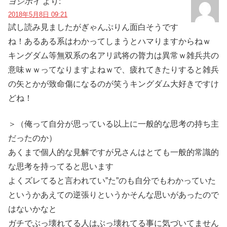
ヨシホイ
より:
2018年5月8日 09:21
試し読み見ましたがぎゃんぷりん面白そうです
ね！あるある系はわかってしまうとハマりますからねｗ
キングダム等無双系の名アリ武将の膂力は異常ｗ雑兵共の
意味ｗｗってなりますよねｗで、疲れてきたりすると雑兵
の矢とかが致命傷になるのが笑うキングダム大好きですけ
どね！
＞（俺って自分が思っている以上に一般的な思考の持ち主
だったのか）
あくまで個人的な見解ですが兄さんはとても一般的常識的
な思考を持ってると思います
よくズレてると言われてい”た”のも自分でもわかっていた
というかあえての逆張りというかそんな思いがあったので
はないかなと
ガチでぶっ壊れてる人はぶっ壊れてる事に気づいてません