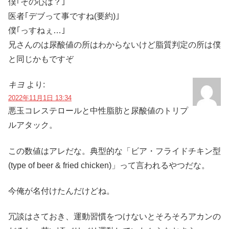
僕｢その心は？｣
医者｢デブって事ですね(要約)｣
僕｢っすねぇ…｣
兄さんのは尿酸値の所はわからないけど脂質判定の所は僕
と同じかもですぞ
キヨ
より:
2022年11月1日 13:34
悪玉コレステロールと中性脂肪と尿酸値のトリプ
ルアタック。
この数値はアレだな。典型的な「ビア・フライドチキン型
(type of beer & fried chicken)」って言われるやつだな。
今俺が名付けたんだけどね。
冗談はさておき、運動習慣をつけないとそろそろアカンの