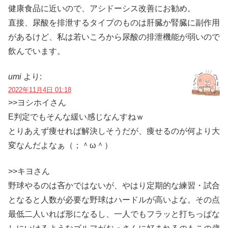
健康食品に近いので、アシドーシス改善にお勧め。
直接、尿酸を排泄するタイプのものは肝臓か腎臓に副作用
があるけど、私は若いころから尿酸の排泄機能が弱いので
飲んでいます。
umi
より:
2022年11月4日 01:18
>>ヨシホイさん
E判定でもそんな緩い感じなんすねｗ
とりあえず痩せれば解決しそうだが、痩せるのが何より大
変なんだよなぁ（；＾ω＾）
>>キヨさん
野球やるのは吝かではないが、やはり定期的な練習・試合
となると人数が必要な野球はハードルが高いよな。その点
最低二人いれば形になるし、一人でもフラッと打ちっぱな