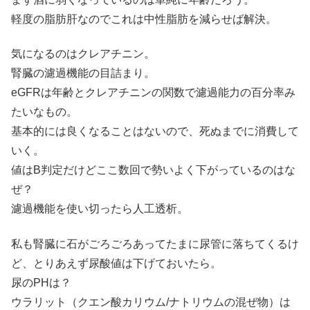
軽度の脂肪肝なのでこれは中性脂肪を減らせば解決。
気になるのはクレアチニン。
腎臓の濾過機能の目詰まり。
eGFRは年齢とクレアチニンの関数で濾過能力の百分率み
たいなもの。
基本的には良くなることはないので、死ぬまでに消費して
いく。
値はB判定だけどここ数回で勢いよく下がっているのはな
ぜ？
濾過機能を使い切ったら人工透析。
私も腎臓に石がごろごろあってたまに尿管に落ちてくるけ
ど、とりあえず尿酸値は下げておいたら。
尿のPHは？
ウラリット（クエン酸カリウム/ナトリウムの混ぜ物）は