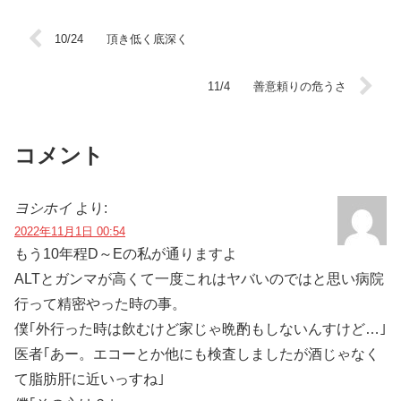
10/24 頂き低く底深く
11/4 善意頼りの危うさ
コメント
ヨシホイ
より:
2022年11月1日 00:54
もう10年程D～Eの私が通りますよ
ALTとガンマが高くて一度これはヤバいのではと思い病院
行って精密やった時の事。
僕｢外行った時は飲むけど家じゃ晩酌もしないんすけど…｣
医者｢あー。エコーとか他にも検査しましたが酒じゃなく
て脂肪肝に近いっすね｣