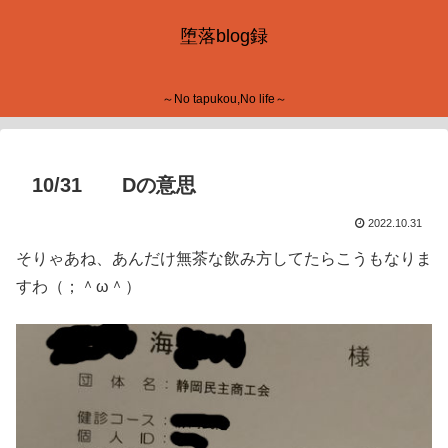
堕落blog録
～No tapukou,No life～
10/31 Dの意思
2022.10.31
そりゃあね、あんだけ無茶な飲み方してたらこうもなりま
すわ（；＾ω＾）