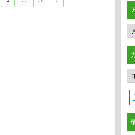
3
…
12
へ