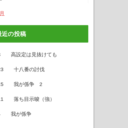
7月
最近の投稿
/3 高設定は見抜けても
/23 十八番の討伐
/15 我が係争 2
/11 落ち目示唆（強）
/4 我が係争