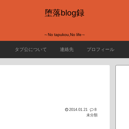
堕落blog録
～No tapukou,No life～
タプ公について
連絡先
プロフィール
2014.01.21
8
未分類