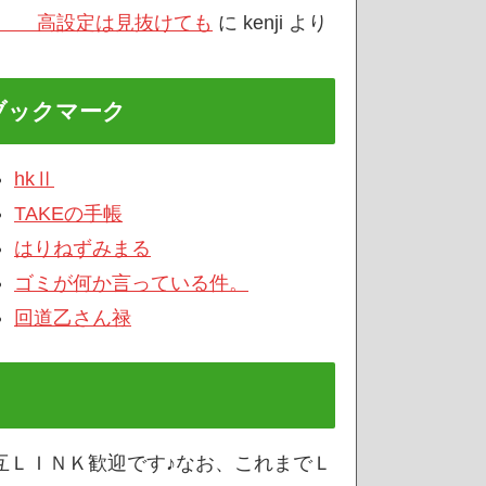
/3 高設定は見抜けても
に
kenji
より
ブックマーク
hkⅡ
TAKEの手帳
はりねずみまる
ゴミが何か言っている件。
回道乙さん禄
互ＬＩＮＫ歓迎です♪なお、これまでＬ