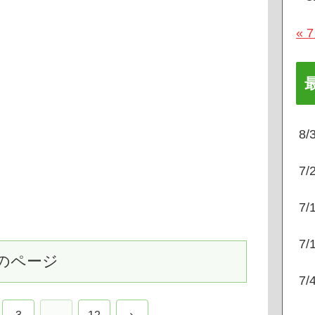
« 
8
7
7
7
のページ
7
次