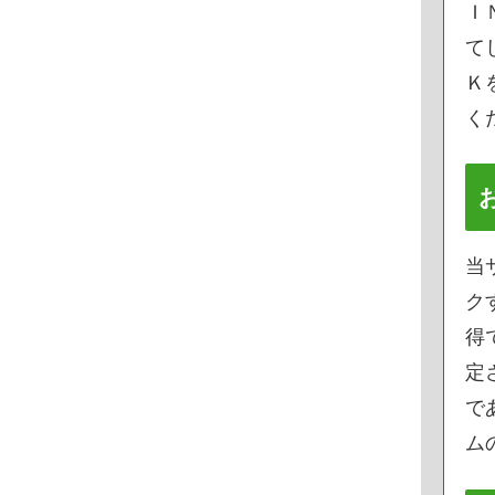
Ｉ
て
Ｋ
く
当
ク
得
定
で
ムの