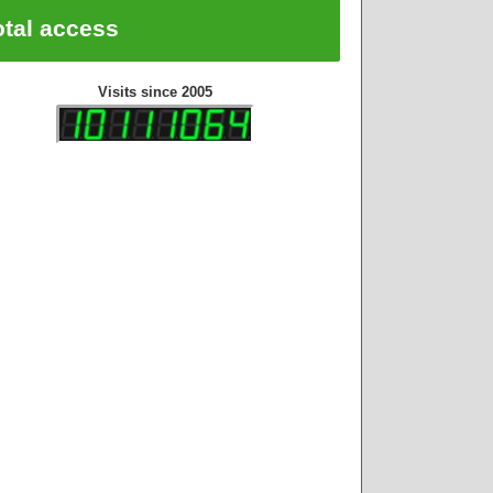
otal access
Visits since 2005