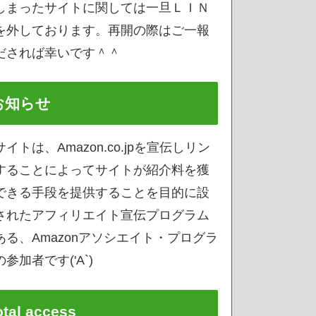
しまったサイトに関しては一旦ＬＩＮ
を外しております。再開の際はご一報
だされば幸いです＾＾
お知らせ
サイトは、Amazon.co.jpを宣伝しリン
することによってサイトが紹介料を獲
できる手段を提供することを目的に設
されたアフィリエイト宣伝プログラム
ある、Amazonアソシエイト・プログラ
参加者です('A`)
otal access