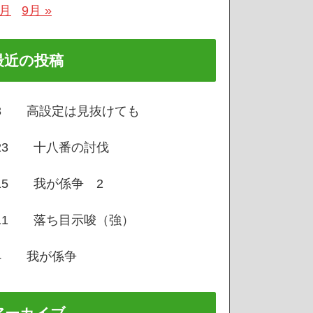
7月
9月 »
最近の投稿
/3 高設定は見抜けても
/23 十八番の討伐
/15 我が係争 2
/11 落ち目示唆（強）
/4 我が係争