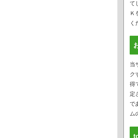
て
Ｋ
く
当
ク
得
定
で
ムの
t