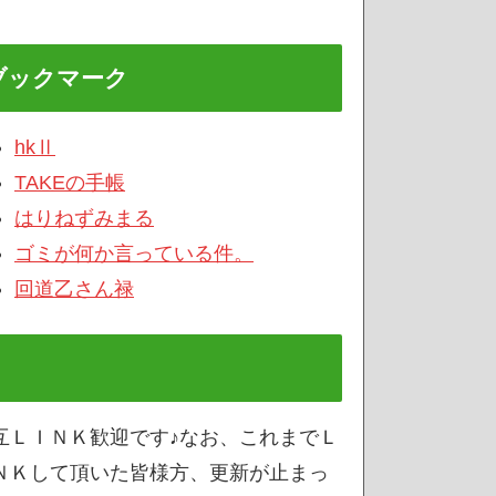
ブックマーク
hkⅡ
TAKEの手帳
はりねずみまる
ゴミが何か言っている件。
回道乙さん禄
互ＬＩＮＫ歓迎です♪なお、これまでＬ
ＮＫして頂いた皆様方、更新が止まっ