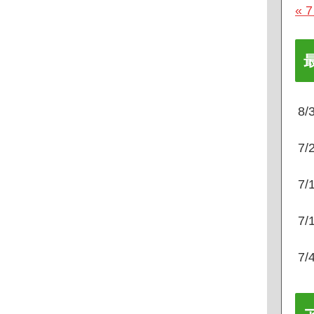
« 
8
7
7
7
7