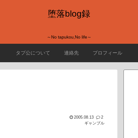
堕落blog録
～No tapukou,No life～
タプ公について
連絡先
プロフィール
2005.08.13
2
ギャンブル