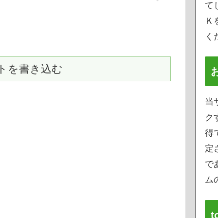
て
Ｋ
く
トを書き込む
当
ク
得
定
で
ムの
t