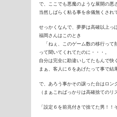
で、ここでも悪魔のような展開の悪
当然しばらく粘る事を余儀無くされ
せっかくなんで、夢夢は高確以上っ
福岡さんはこのとき
「ねぇ、このゲーム数の移行って熱
って聞いてくれてたのに・・・。
自分は完全に勘違いしてたもんで快
まぁ、客人に６をあげたって事で結
で、あろう事かその譲った台はロン
（まぁこればっかりは高確捨てのリ
「設定６を前兆付きで捨てた男！！そ