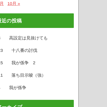
8月
10月 »
最近の投稿
/3 高設定は見抜けても
/23 十八番の討伐
/15 我が係争 2
/11 落ち目示唆（強）
/4 我が係争