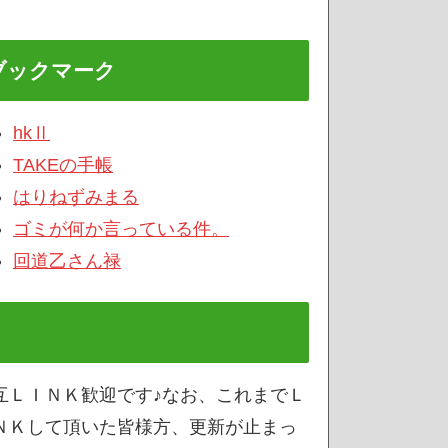
ブックマーク
hkⅡ
TAKEの手帳
はりねずみまる
ゴミが何か言っている件。
回道乙さん禄
互ＬＩＮＫ歓迎です♪なお、これまでＬ
ＮＫして頂いた皆様方、更新が止まっ