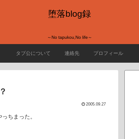
堕落blog録
～No tapukou,No life～
タプ公について
連絡先
プロフィール
す？
2005.09.27
やっちまった。