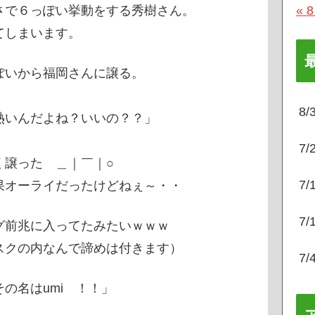
さで６っぽい挙動をする秀樹さん。
« 
てしまいます。
ぽいから福岡さんに譲る。
8
いんだよね？いいの？？」
7
く譲った ＿｜￣｜○
7
果オーライだったけどねぇ～・・
7
グ前兆に入ってたみたいｗｗｗ
スクの内なんで諦めは付きます）
7
の名はumi ！！」