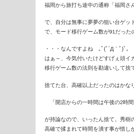
福岡から旅打ち途中の通称「福岡さ
で、自分は無事に夢夢の狙い台ゲット
で、モード移行ゲーム数が91だった
・・・なんですよね ｡ﾟ(ﾟ´Д｀ﾟ)ﾟ｡
はぁ～、今気付いたけどすげぇ頭イ
移行ゲーム数の法則を勘違いして捨
捨てた台、高確以上だったのはかな
「開店からの一時間は午後の2時間
が持論なので、いったん捨て。秀樹
高確で揉まれて時間を潰す事が惜し