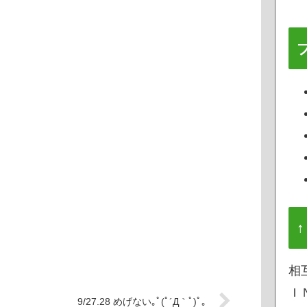
↑
相
Ｉ
9/27.28 めげない｡ﾟ(ﾟ´Д｀ﾟ)ﾟ｡