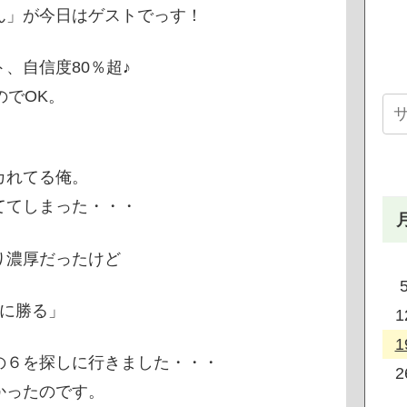
ん」が今日はゲストでっす！
、自信度80％超♪
のでOK。
カれてる俺。
ててしまった・・・
り濃厚だったけど
に勝る」
1
1
の６を探しに行きました・・・
2
かったのです。