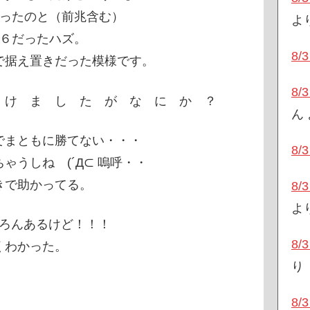
入ったのと（前兆含む）
よ
上６だったハズ。
8
で据え置きだった模様です。
8
け ま し た が な に か ？
ん
でまともに勝てない・・・
8
うしね (´Д⊂ 嗚呼・・
きで助かってる。
8
よ
ちろんあるけど！！！
8
くわかった。
り
8