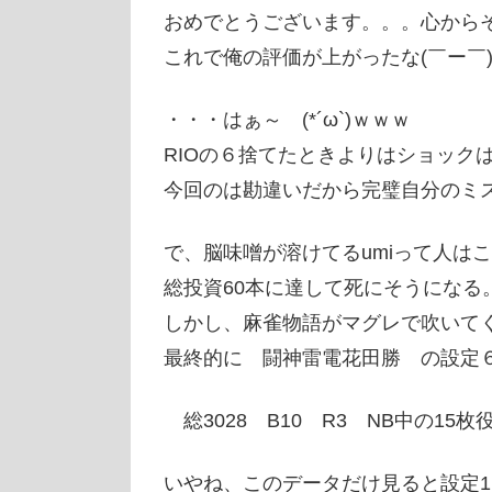
おめでとうございます。。。心から
これで俺の評価が上がったな(￣ー￣)ﾆ
・・・はぁ～ (*´ω`)ｗｗｗ
RIOの６捨てたときよりはショック
今回のは勘違いだから完璧自分のミ
で、脳味噌が溶けてるumiって人は
総投資60本に達して死にそうになる
しかし、麻雀物語がマグレで吹いて
最終的に 闘神雷電花田勝 の設定
総3028 B10 R3 NB中の15枚
いやね、このデータだけ見ると設定