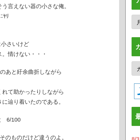
そう言えない器の小さな俺。
ﾔﾘ
は小さいけど
ス。情けない・・・
このあと紆余曲折しながら
。
くれて助かったりしながら
６に辿り着いたのである。
役 6/100
1そのものだけど違うのよ。
8