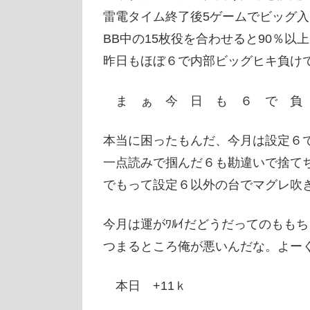
雷電タイム終了後5ゲームでビッグ
BB中の15枚役を合わせると90％以
昨日もほぼ６で内部ビッグヒキ負け
ま ぁ 今 日 も ６ で 負 
本当に困ったもんだ、今月は設定６
一点読みで掴んだ６も勘違いで捨てちゃ
でもって設定６以外の台でマグレ吹
今月は運がﾜﾙｲだどうだってのもも
つまるところ俺が悪いんだな。よー
本日 +11ｋ