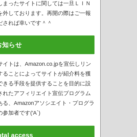
しまったサイトに関しては一旦ＬＩＮ
を外しております。再開の際はご一報
だされば幸いです＾＾
お知らせ
サイトは、Amazon.co.jpを宣伝しリン
することによってサイトが紹介料を獲
できる手段を提供することを目的に設
されたアフィリエイト宣伝プログラム
ある、Amazonアソシエイト・プログラ
参加者です('A`)
otal access