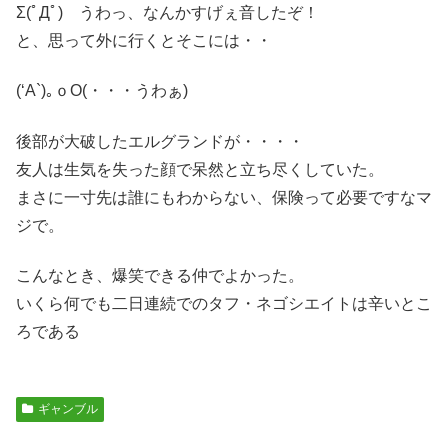
Σ(ﾟДﾟ) うわっ、なんかすげぇ音したぞ！
と、思って外に行くとそこには・・
(‘A`)｡ｏO(・・・うわぁ)
後部が大破したエルグランドが・・・・
友人は生気を失った顔で呆然と立ち尽くしていた。
まさに一寸先は誰にもわからない、保険って必要ですなマ
ジで。
こんなとき、爆笑できる仲でよかった。
いくら何でも二日連続でのタフ・ネゴシエイトは辛いとこ
ろである
ギャンブル