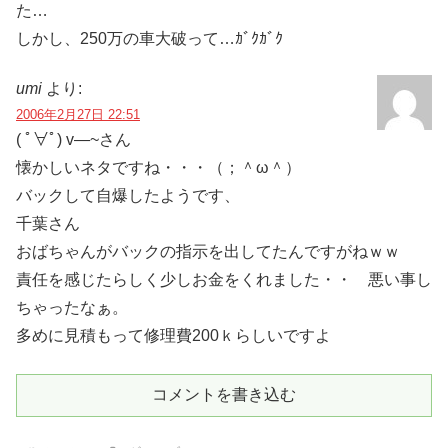
た…
しかし、250万の車大破って…ｶﾞｸｶﾞｸ
umi
より:
2006年2月27日 22:51
( ﾟ∀ﾟ) v―~さん
懐かしいネタですね・・・（；＾ω＾）
バックして自爆したようです、
千葉さん
おばちゃんがバックの指示を出してたんですがねｗｗ
責任を感じたらしく少しお金をくれました・・ 悪い事し
ちゃったなぁ。
多めに見積もって修理費200ｋらしいですよ
コメントを書き込む