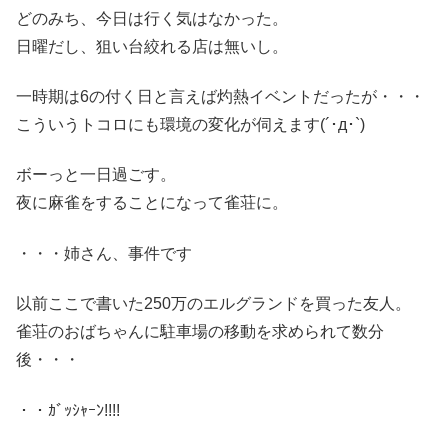
どのみち、今日は行く気はなかった。
日曜だし、狙い台絞れる店は無いし。
一時期は6の付く日と言えば灼熱イベントだったが・・・
こういうトコロにも環境の変化が伺えます(´･д･`)
ボーっと一日過ごす。
夜に麻雀をすることになって雀荘に。
・・・姉さん、事件です
以前ここで書いた250万のエルグランドを買った友人。
雀荘のおばちゃんに駐車場の移動を求められて数分
後・・・
・・ｶﾞｯｼｬｰﾝ!!!!