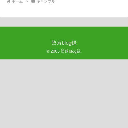
ホーム
ギャンブル
堕落blog録
© 2005 堕落blog録.