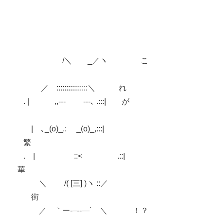
/＼＿＿_／ヽ こ
／ ::::::::::::::::＼ れ
. | ,,-‐‐ ‐‐-､ .:::| が
| ､_(o)_,: _(o)_,:::|
繁
. | ::< .::|
華
＼ /( [三] )ヽ ::／
街
／ ｀ー‐–‐‐―´ ＼ ！？