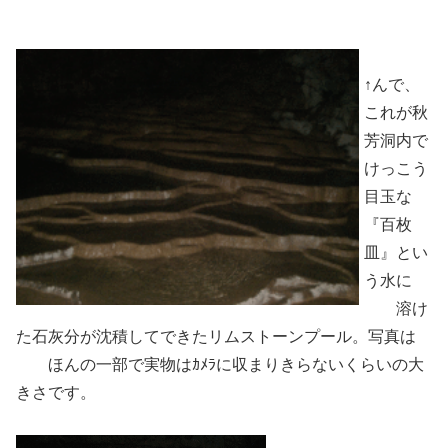
↑んで、
これが秋
芳洞内で
けっこう
目玉な
『百枚
皿』とい
う水に
溶け
た石灰分が沈積してできたリムストーンプール。写真は
ほんの一部で実物はｶﾒﾗに収まりきらないくらいの大
きさです。