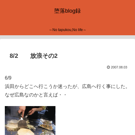
堕落blog録
～No tapukou,No life～
8/2 放浪その2
2007.08.03
6/9
浜田からどこへ行こうか迷ったが、広島へ行く事にした。
なぜ広島なのかと言えば・・