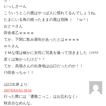
いっしさーん
こういうとこの鹿はやっぱ人に慣れてるんでしょうね。
たまにいる角の残ったままの鹿は危険（ ＾ω＾）
おとーさん
田舎者乙ｗｗｗｗ
てか、下関に飲み屋街があったとはｗｗｗｗ
ｍｈさん
ドＭな僕は確かに女性に写真を撮って頂きました（ﾊｧﾊｧ
若くは無かったけど＾＾
てか、高嶺さんの出身地は山口だったのか！！
ﾃﾗ田舎っちゃ！！
山口出身
より:
2007年8月4日 09:54
行った際には「遭難ごっこ」はお忘れなく♪
秋吉台なめんな。