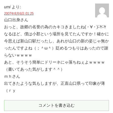
umi
より:
2007年8月6日 01:25
山口出身さん
おっと、故郷の名誉の為のカキコきましたね(・∀・)ﾆﾔﾆﾔ
なるほど、僕は小郡という場所を見てたんですか！確かに
今思えば新山口駅だったし、あれが山口の新の姿じゃ無か
ったんですよね（；＾ω＾）貶めるつもりはあったので謝
らないｗｗｗｗ
あと、そうそう簡単にドリーネにゃ落ちねぇよｗｗｗｗ
（書いてあった気がします＾＾）
ｍｈさん
出てきたような気もしますが、正直山口県って印象が薄
（ｒｙ
コメントを書き込む