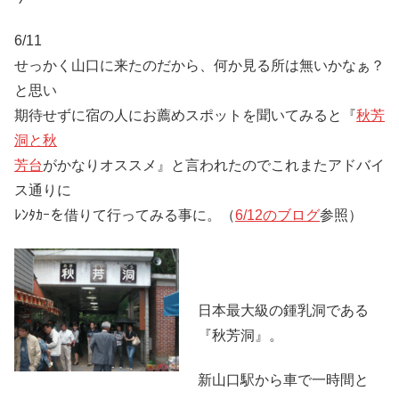
6/11
せっかく山口に来たのだから、何か見る所は無いかなぁ？
と思い
期待せずに宿の人にお薦めスポットを聞いてみると『
秋芳
洞と秋
芳台
がかなりオススメ』と言われたのでこれまたアドバイ
ス通りに
ﾚﾝﾀｶｰを借りて行ってみる事に。（
6/12のブログ
参照）
日本最大級の鍾乳洞である
『秋芳洞』。
新山口駅から車で一時間と