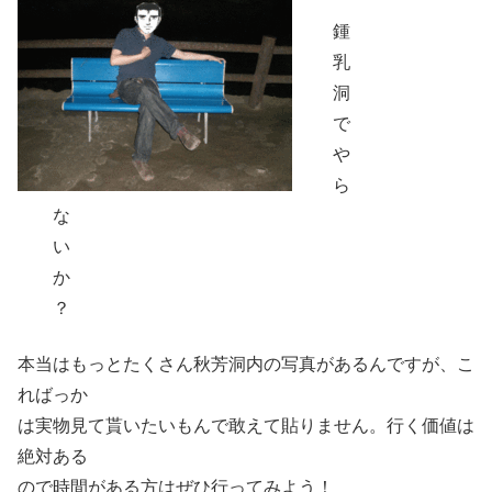
鍾
乳
洞
で
や
ら
な
い
か
？
本当はもっとたくさん秋芳洞内の写真があるんですが、こ
ればっか
は実物見て貰いたいもんで敢えて貼りません。行く価値は
絶対ある
ので時間がある方はぜひ行ってみよう！