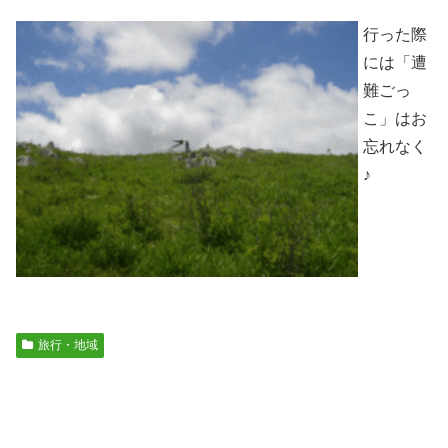
行った際
には「遭
難ごっ
こ」はお
忘れなく
♪
旅行・地域