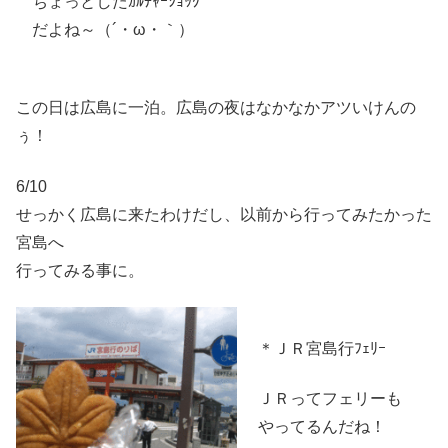
ちょっとしたｶﾙﾁｬｰｼｮｯｸ
だよね～（´・ω・｀）
この日は広島に一泊。広島の夜はなかなかアツいけんの
ぅ！
6/10
せっかく広島に来たわけだし、以前から行ってみたかった
宮島へ
行ってみる事に。
＊ＪＲ宮島行ﾌｪﾘｰ
ＪＲってフェリーも
やってるんだね！