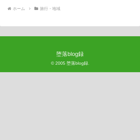
ホーム
旅行・地域
堕落blog録
© 2005 堕落blog録.