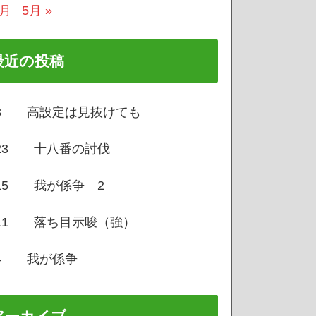
3月
5月 »
最近の投稿
/3 高設定は見抜けても
/23 十八番の討伐
/15 我が係争 2
/11 落ち目示唆（強）
/4 我が係争