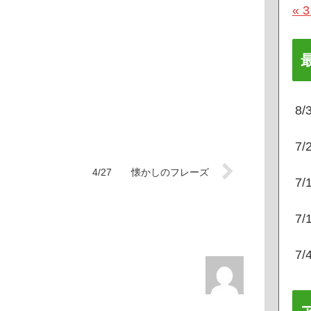
« 
8
7
4/27 懐かしのフレーズ
7
7
7