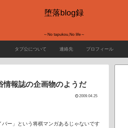
堕落blog録
～No tapukou,No life～
タプ公について
連絡先
プロフィール
風俗情報誌の企画物のようだ
2009.04.25
イバー」という将棋マンガあるじゃないです