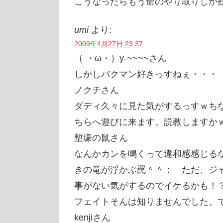
こうなったらもう命のやり取りしか
umi
より:
2009年4月27日 23:37
（ ・ω・）y-~~~~さん
しかしバクマン好きっすねぇ・・・
ノクチさん
ダディ久々に見た気がするっすｗち
ちらへ遊びに来ます。説教しますか
塹壕の鼠さん
なんかカンを鳴くって違和感感じる
きの竜が浮かぶ罠＾＾； ただ、ジ
事がない気がするのでイケるかも！
フェイトそんは知りませんでした。
kenjiさん