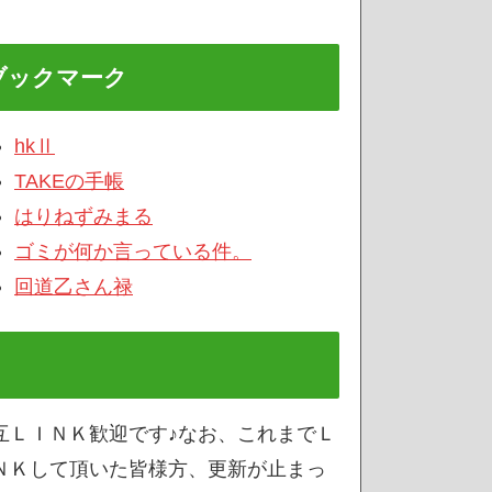
ブックマーク
hkⅡ
TAKEの手帳
はりねずみまる
ゴミが何か言っている件。
回道乙さん禄
互ＬＩＮＫ歓迎です♪なお、これまでＬ
ＮＫして頂いた皆様方、更新が止まっ