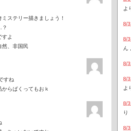
よ
奇ミステリー描きましょう！
8
…？
ですよ
8
自然、非国民
ん
8
8
ですね
よ
品からぱくってもおｋ
8
り
ね
8