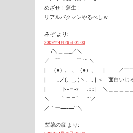
めざせ！蒲生！
リアルバクマンやるべしｗ
みぞ
より:
2009年4月26日 01:03
/＼＿＿_／＼
／ ⌒ ⌒ ::: ＼
| （●）, 、（●）、 | ／￣
| ,,ノ(、_, )ヽ、,, | ＜ 面白い
| ト‐＝‐ｧ .::::| ＼＿＿＿＿
＼ ｀ニニ´ .:::／
／｀ー‐–‐‐―´´＼
塹壕の鼠
より: