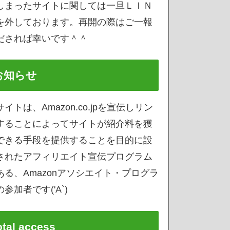
しまったサイトに関しては一旦ＬＩＮ
を外しております。再開の際はご一報
だされば幸いです＾＾
お知らせ
サイトは、Amazon.co.jpを宣伝しリン
することによってサイトが紹介料を獲
できる手段を提供することを目的に設
されたアフィリエイト宣伝プログラム
ある、Amazonアソシエイト・プログラ
参加者です('A`)
otal access