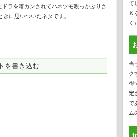
て
にドラを暗カンされてハネツモ親っかぶりさ
Ｋ
たときに思いついたネタです。
く
！
当
トを書き込む
ク
得
定
で
ムの
t