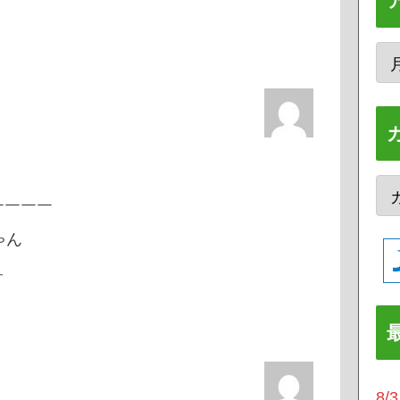
￣￣￣￣
じゃん
＿
8