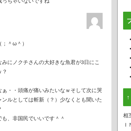
残っちゃいないですね
（；＾ω＾）
なみにノクチさんの大好きな魚君が3日にこ
ｗ？
なぁ・・頭痛が痛いみたいなｗそして次に哭
↑
ャンルとしては斬新（？）少なくとも聞いた
？
相
でも、非国民でいいです＾＾
Ｉ