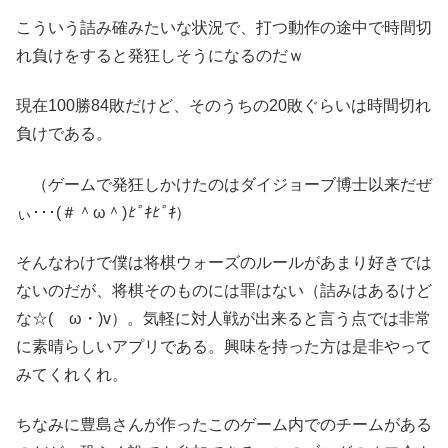
こういう詰み確みたいな状況で、打つ動作の途中で時間切
れ負けをすると発狂しそうになるのだｗ
現在100勝84敗だけど、そのうちの20敗ぐらいは時間切れ
負けである。
（ゲームで発狂しかけたのはダイジョーブ博士以来だぜ
ぃ･･･
(＃＾ω＾)
ﾋﾟｷﾋﾟｷ
）
そんなわけで僕は将棋ウォーズのルールがあまり好きでは
ないのだが、将棋そのものには罪はない（詰みはあるけど
な
☆(ゝω・)v
）。気軽に対人戦が出来ると言う点では非常
に素晴らしいアプリである。興味を持った方は是非やって
みてくれくれ。
ちなみに豊島さんが作ったこのゲーム内でのチームがある