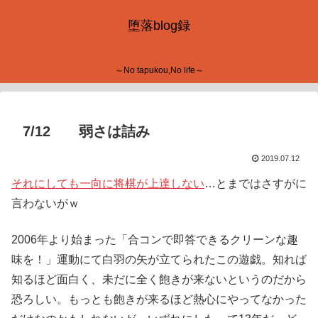
堕落blog録
～No tapukou,No life～
7/12 弱さは詰み
2019.07.12
それにしても一向に将棋が上達しない
…とまではさすがに
言わないがｗ
2006年より始まった「合コンで即答できるクリーンな趣
味を！」運動にて白羽の矢が立てられたこの遊戯。知れば
知るほど面白く、未だに全く飽きが来ないというのだから
恐ろしい。もっとも飽きが来るほど熱心にやってなかった