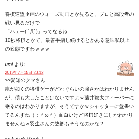
将棋連盟企画のウォーズ動画とか見ると、プロと高段者の
戦い見るだけで
「ハェー( ﾟДﾟ)」ってなるね
10秒将棋とかで、最善手指し続けるとかある意味私以上
の変態ですわｗｗｗ
umi
より:
2019年7月15日 23:12
>>愛知のクマさん
龍が如くの将棋ゲーがどれぐらいの強さかはわかりません
が、僕も大したことはないですよｗ藤井聡太フィーバーに
乗るのはわかりますが、そうですかｗシャッターに盤書い
てるんすね（；＾ω＾）面白いけど将棋好きにしかわかり
ませんねｗ羽生さんの故郷もそうなのかな？