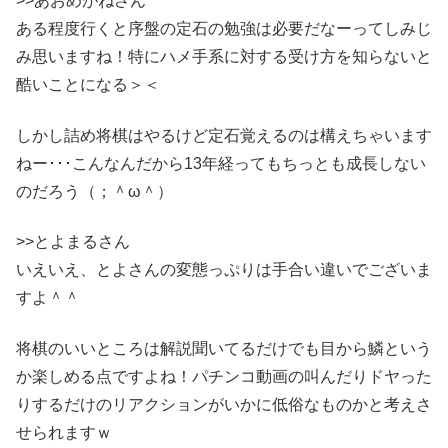
>>あおめがねさん
ある程度行くと序盤の定石の勉強は必要だなーってしみじ
み思いますね！特にハメ手系に対する受け方を知らないと
酷いことになる＞＜
しかし詰め将棋はやるけど定石覚えるのは構えちゃいます
ねー･･･こんなんだから13年経ってもちっとも成長しない
のだろう（；＾ω＾）
>>とよまるさん
いえいえ、とよさんの変態っぷりは手合い違いでございま
すよ＾＾
将棋のいいところは解説聞いてるだけでも目から鱗という
か楽しめる点ですよね！パチンコ動画の叫んだりドヤった
りするだけのリアクションがいかに低俗なものかと考えさ
せられますｗ