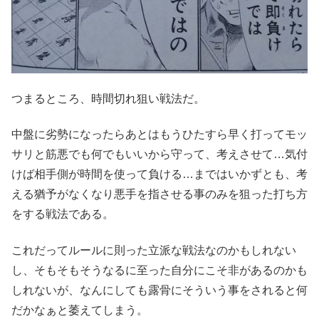
つまるところ、時間切れ狙い戦法だ。
中盤に劣勢になったらあとはもうひたすら早く打ってモッ
サリと筋悪でも何でもいいから守って、考えさせて…気付
けば相手側が時間を使って負ける…まではいかずとも、考
える猶予がなくなり悪手を指させる事のみを狙った打ち方
をする戦法である。
これだってルールに則った立派な戦法なのかもしれない
し、そもそもそうなるに至った自分にこそ非があるのかも
しれないが、なんにしても露骨にそういう事をされると何
だかなぁと萎えてしまう。