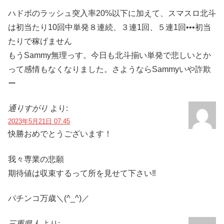
ハドボのラッシュ突入率20%以下に加えて、スマスロ北斗
は初当たり10回中単発８連続、３連1回、５連1回•••初当
たりで稼げません
もうSammy無理っす。今日も北斗揃い単発で悲しいとか
って感情もなくなりました。さようならSammyいや詐欺
ー
通りすがり
より:
2023年5月21日 07:45
快勝おめでとうございます！
我々専業の悲願
期待値は収束するって所を見せて下さい‼️
パチンコ万歳＼(^_^)／
三重県人
より: