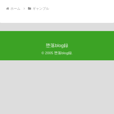
ホーム
ギャンブル
堕落blog録
© 2005 堕落blog録.