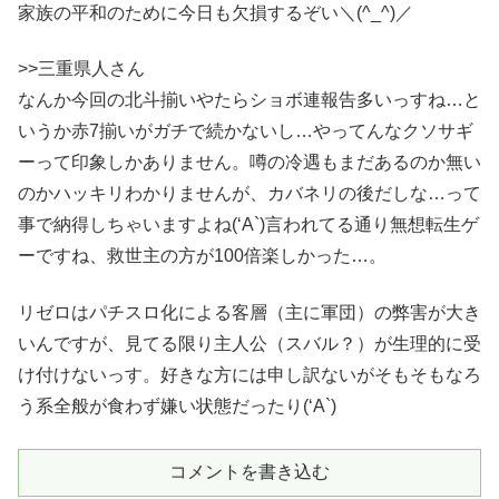
家族の平和のために今日も欠損するぞい＼(^_^)／
>>三重県人さん
なんか今回の北斗揃いやたらショボ連報告多いっすね…と
いうか赤7揃いがガチで続かないし…やってんなクソサギ
ーって印象しかありません。噂の冷遇もまだあるのか無い
のかハッキリわかりませんが、カバネリの後だしな…って
事で納得しちゃいますよね(‘A`)言われてる通り無想転生ゲ
ーですね、救世主の方が100倍楽しかった…。
リゼロはパチスロ化による客層（主に軍団）の弊害が大き
いんですが、見てる限り主人公（スバル？）が生理的に受
け付けないっす。好きな方には申し訳ないがそもそもなろ
う系全般が食わず嫌い状態だったり(‘A`)
コメントを書き込む