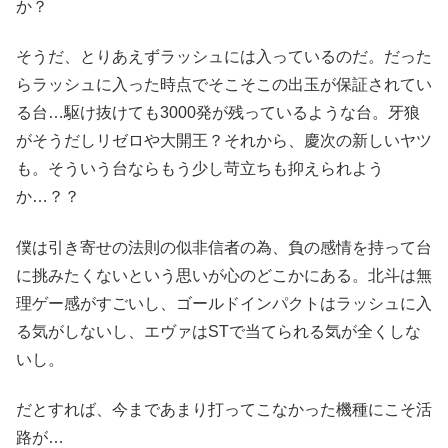
か？
そうだ、とりあえずラッシュには入っているのだ。だった
らラッシュに入った時点でそこそこの出玉が保証されてい
る台…駆け抜けても3000発が残っているような台。牙狼
がそうだしリゼロや大開王？それから、慶次の新しいヤツ
も。そういう台ならもう少し苛立ちも抑えられよう
か…？？
僕は引き寄せの法則の似非信者の為、負の感情を持って台
に挑みたくないという思いが心のどこかにある。北斗は無
理ゲー感がすごいし、ゴールドインパクトはラッシュに入
る気がしないし、エヴァはSTで当てられる気が全くしな
いし。
だとすれば、今まであまり打ってこなかった機種にこそ活
路が…