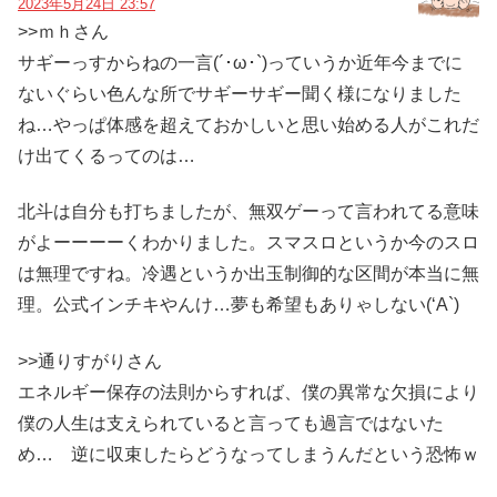
2023年5月24日 23:57
>>ｍｈさん
サギーっすからねの一言(´･ω･`)っていうか近年今までに
ないぐらい色んな所でサギーサギー聞く様になりました
ね…やっぱ体感を超えておかしいと思い始める人がこれだ
け出てくるってのは…
北斗は自分も打ちましたが、無双ゲーって言われてる意味
がよーーーーくわかりました。スマスロというか今のスロ
は無理ですね。冷遇というか出玉制御的な区間が本当に無
理。公式インチキやんけ…夢も希望もありゃしない(‘A`)
>>通りすがりさん
エネルギー保存の法則からすれば、僕の異常な欠損により
僕の人生は支えられていると言っても過言ではないた
め… 逆に収束したらどうなってしまうんだという恐怖ｗ