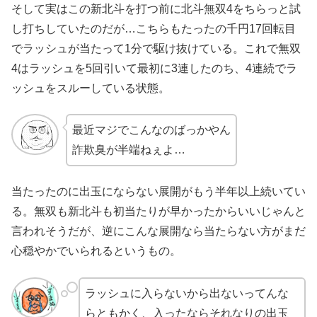
そして実はこの新北斗を打つ前に北斗無双4をちらっと試
し打ちしていたのだが…こちらもたったの千円17回転目
でラッシュが当たって1分で駆け抜けている。これで無双
4はラッシュを5回引いて最初に3連したのち、4連続でラ
ッシュをスルーしている状態。
最近マジでこんなのばっかやん
詐欺臭が半端ねぇよ…
当たったのに出玉にならない展開がもう半年以上続いてい
る。無双も新北斗も初当たりが早かったからいいじゃんと
言われそうだが、逆にこんな展開なら当たらない方がまだ
心穏やかでいられるというもの。
ラッシュに入らないから出ないってんな
らともかく、入ったならそれなりの出玉