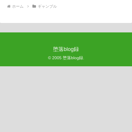
ホーム
ギャンブル
堕落blog録
© 2005 堕落blog録.