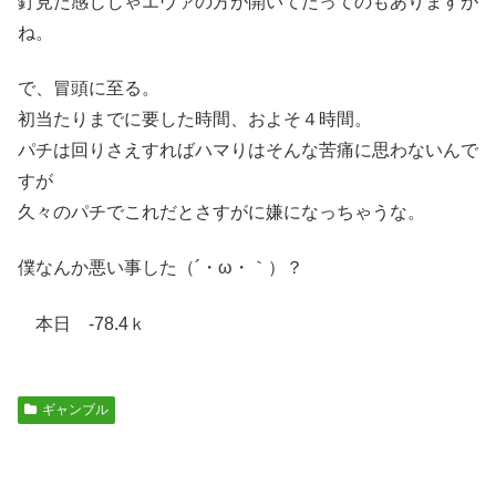
釘見た感じじゃエヴァの方が開いてたってのもありますが
ね。
で、冒頭に至る。
初当たりまでに要した時間、およそ４時間。
パチは回りさえすればハマりはそんな苦痛に思わないんで
すが
久々のパチでこれだとさすがに嫌になっちゃうな。
僕なんか悪い事した（´・ω・｀）？
本日 -78.4ｋ
ギャンブル