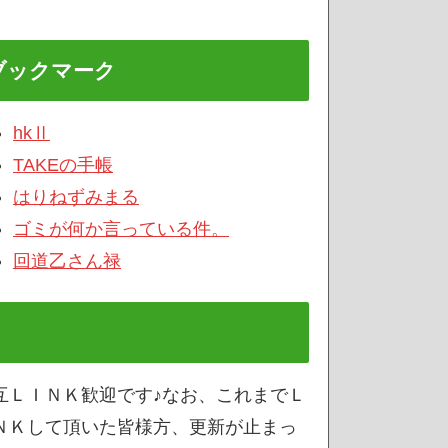
ブックマーク
hkⅡ
TAKEの手帳
はりねずみまる
ゴミが何か言っている件。
回道乙さん禄
互ＬＩＮＫ歓迎です♪なお、これまでＬ
ＮＫして頂いた皆様方、更新が止まっ