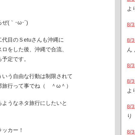
よ
(｀･ω･´)
8
代目のＳetuさんも沖縄に
8
スロをした後、沖縄で合流、
ん
る予定です。
8
ういう自由な行動は制限されて
8
郎旅行って事でね（ ＾ω＾）
よ
るようなネタ旅行にしたいと
8
り
ラッカー！
8