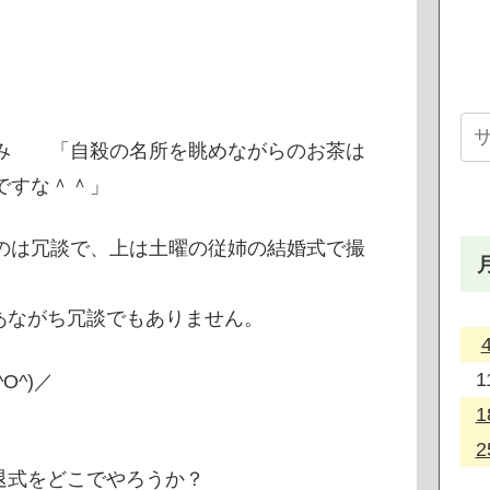
 「自殺の名所を眺めながらのお茶は
高ですな＾＾」
のは冗談で、上は土曜の従姉の結婚式で撮
あながち冗談でもありません。
1
O^)／
1
2
退式をどこでやろうか？