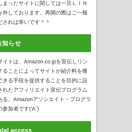
しまったサイトに関しては一旦ＬＩＮ
を外しております。再開の際はご一報
だされば幸いです＾＾
お知らせ
サイトは、Amazon.co.jpを宣伝しリン
することによってサイトが紹介料を獲
できる手段を提供することを目的に設
されたアフィリエイト宣伝プログラム
ある、Amazonアソシエイト・プログラ
参加者です('A`)
otal access