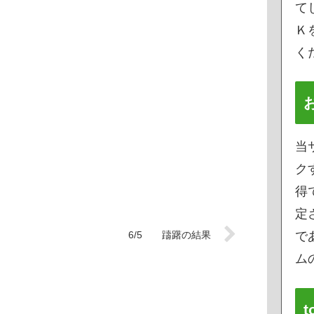
て
Ｋ
く
当
ク
得
定
6/5 躊躇の結果
で
ムの
t