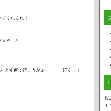
。
いてくれくれ！
ｗｗ ﾉｼ
、とりあえず何で行こうかぁ） 続くっ！
↑
相
Ｉ