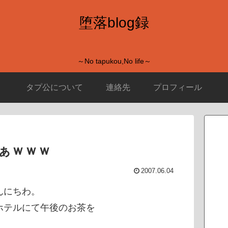
堕落blog録
～No tapukou,No life～
タプ公について
連絡先
プロフィール
ぁｗｗｗ
2007.06.04
んにちわ。
ホテルにて午後のお茶を