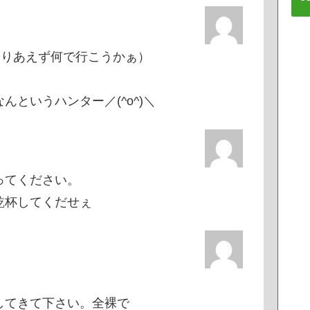
、とりあえず何で行こうかぁ）
というハンター／(^o^)＼
ってください。
乾杯してくだせぇ
してきて下さい。全裸で