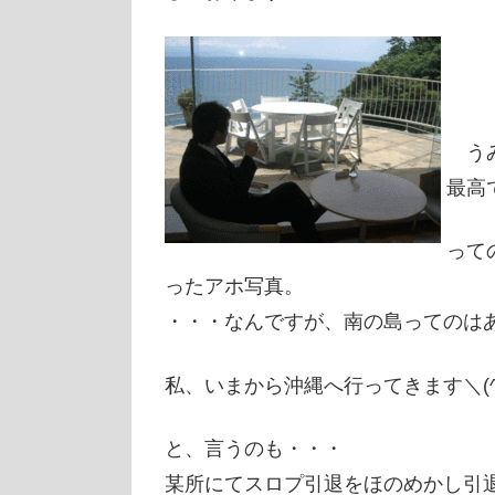
うみ
最
って
ったアホ写真。
・・・なんですが、南の島ってのは
私、いまから沖縄へ行ってきます＼(^
と、言うのも・・・
某所にてスロプ引退をほのめかし引