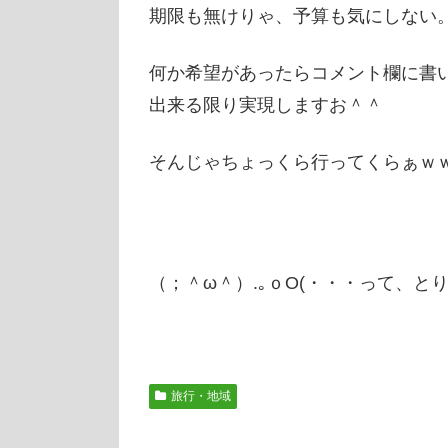
期限も無けりゃ、予算も気にしない
何か希望があったらコメント欄に書
出来る限り実現しますお＾＾
そんじゃちょっくら行ってくらぁｗｗ
（；＾ω＾）.｡ｏO(・・・って
旅行・地域