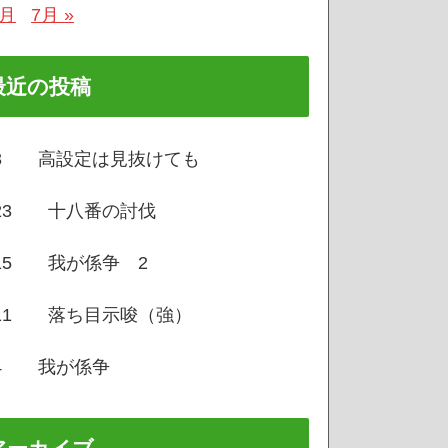
5月
7月 »
最近の投稿
/3 高設定は見抜けても
/23 十八番の討伐
/15 我が係争 2
/11 落ち目示唆（強）
/4 我が係争