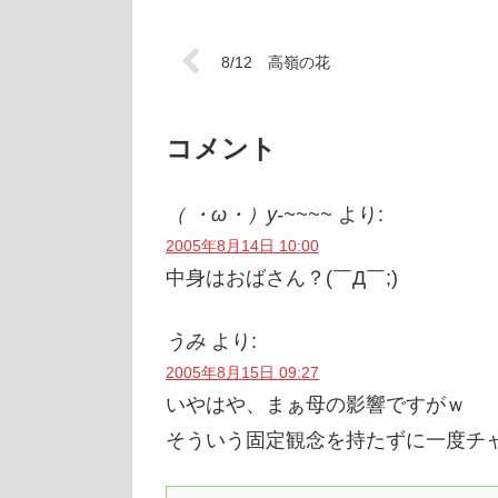
8/12 高嶺の花
コメント
（ ・ω・）y-~~~~
より:
2005年8月14日 10:00
中身はおばさん？(￣Д￣;)
うみ
より:
2005年8月15日 09:27
いやはや、まぁ母の影響ですがｗ
そういう固定観念を持たずに一度チ