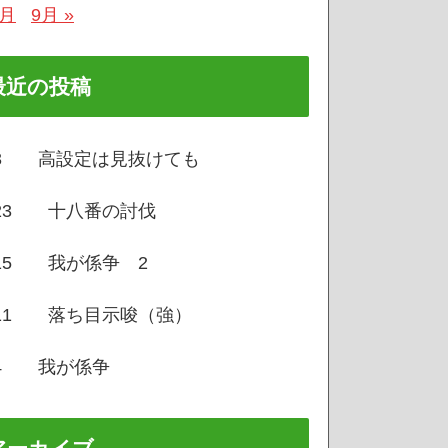
7月
9月 »
最近の投稿
/3 高設定は見抜けても
/23 十八番の討伐
/15 我が係争 2
/11 落ち目示唆（強）
/4 我が係争