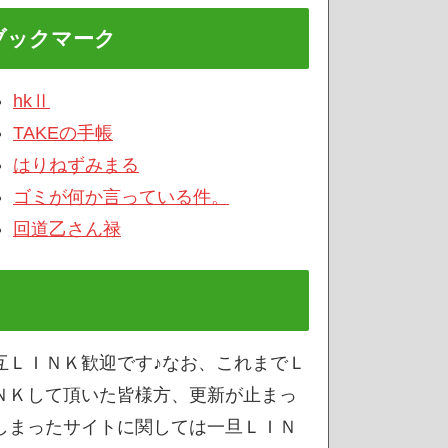
ブックマーク
hkⅡ
TAKEの手帳
はりねずみまる
ゴミが何か言っている件。
回道乙さん禄
互ＬＩＮＫ歓迎です♪なお、これまでＬ
ＮＫして頂いた皆様方、更新が止まっ
しまったサイトに関しては一旦ＬＩＮ