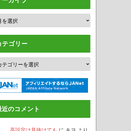
アーカイブ
カテゴリー
最近のコメント
/3 高設定は見抜けても
に
キヨ
より