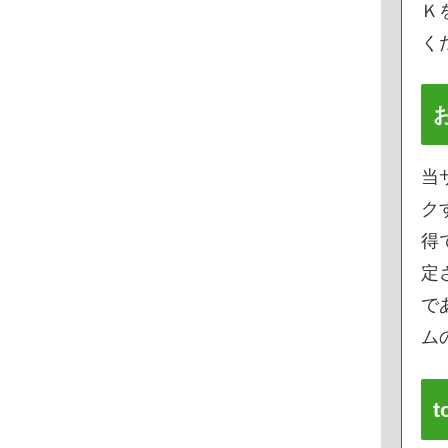
Ｋ
く
当
ク
得
定
で
ムの
t