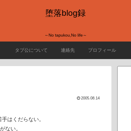
堕落blog録
～No tapukou,No life～
タプ公について
連絡先
プロフィール
2005.08.14
若手はくだらない。
うがない。