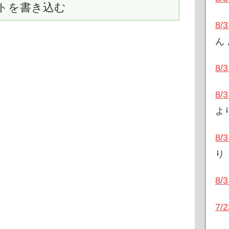
トを書き込む
8
ん
8
8
よ
8
り
8
7